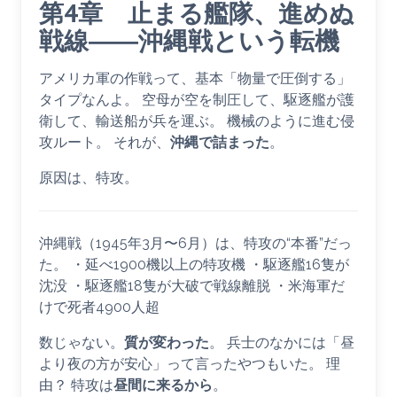
第4章 止まる艦隊、進めぬ
戦線――沖縄戦という転機
アメリカ軍の作戦って、基本「物量で圧倒する」
タイプなんよ。 空母が空を制圧して、駆逐艦が護
衛して、輸送船が兵を運ぶ。 機械のように進む侵
攻ルート。 それが、
沖縄で詰まった
。
原因は、特攻。
沖縄戦（1945年3月〜6月）は、特攻の“本番”だっ
た。 ・延べ1900機以上の特攻機 ・駆逐艦16隻が
沈没 ・駆逐艦18隻が大破で戦線離脱 ・米海軍だ
けで死者4900人超
数じゃない。
質が変わった
。 兵士のなかには「昼
より夜の方が安心」って言ったやつもいた。 理
由？ 特攻は
昼間に来るから
。