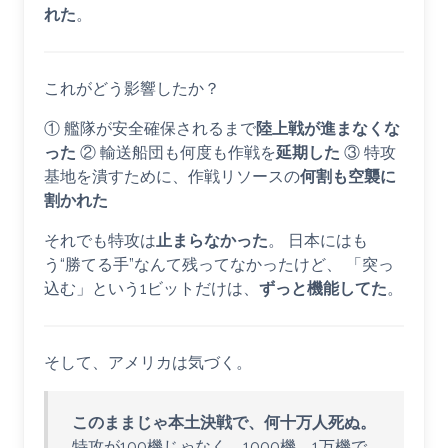
れた
。
これがどう影響したか？
① 艦隊が安全確保されるまで
陸上戦が進まなくな
った
② 輸送船団も何度も作戦を
延期した
③ 特攻
基地を潰すために、作戦リソースの
何割も空襲に
割かれた
それでも特攻は
止まらなかった
。 日本にはも
う“勝てる手”なんて残ってなかったけど、 「突っ
込む」という1ビットだけは、
ずっと機能してた
。
そして、アメリカは気づく。
このままじゃ本土決戦で、何十万人死ぬ。
特攻が100機じゃなく、1000機、1万機で