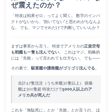
ぜ震えたのか？
「特攻は戦果ゼロ」ってよく聞く。 数字のインパ
クトがないから、"効いてない"と思われがちなんよ
な。 でも、マジでそれだけで判断していいんか？
まずは事実から言う。 特攻でアメリカの
正規空母
も戦艦も一隻も沈んでない
。 これはマジ。戦略的
には「失敗」って言われても仕方ない。 でも――
その裏で、
駆逐艦や護衛艦がゴリゴリ沈んでる
。
合計47隻沈没（うち米艦30隻以上） 損傷
艦は300隻超 特攻だけで
5000人以上のア
メリカ兵が死んだ
これを「無駄死に」とか「失敗」とか言うの、 ほ