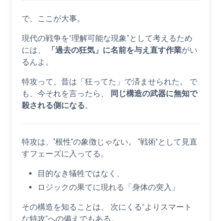
で、ここが大事。
現代の戦争を“理解可能な現象”として考えるため
には、
「過去の狂気」に名前を与え直す作業
がい
るんよ。
特攻って、昔は「狂ってた」で済ませられた。 で
も、今それを言ったら、
同じ構造の武器に無知で
殺される側になる
。
特攻は、"根性"の象徴じゃない。 "戦術"として見直
すフェーズに入ってる。
目的なき犠牲ではなく、
ロジックの果てに現れる「身体の突入」
その構造を知ることは、 次にくる“よりスマート
な特攻”への備えでもある。