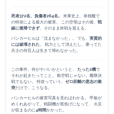
死者372名、負傷者264名。
米軍史上、単独艦で
の特攻による最大の被害。 この空母はその後、
戦
線に復帰できず
、そのまま終戦を迎える。
バンカーヒルは「沈まなかった」。 でも、
実質的
には破壊された
。 戦力として消えたし、乗ってた
兵士の何百人は生きて帰れなかった。
この事件、何がヤバいかというと、
たった2機
で
それが起きたってこと。 航空戦じゃない。艦隊決
戦でもない。 特攻っていう、
ゼロ距離の意志の衝
突
だけで、こうなる。
バンカーヒルの被害写真を見ればわかる。 甲板が
めくれあがって、戦闘機が黒焦げになって、 火災
が収まるのに
4時間
かかった。