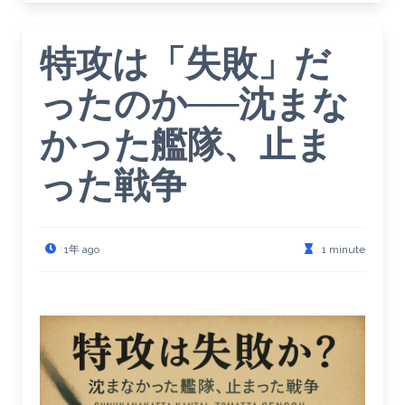
特攻は「失敗」だ
ったのか──沈まな
かった艦隊、止ま
った戦争
1年 ago
1 minute