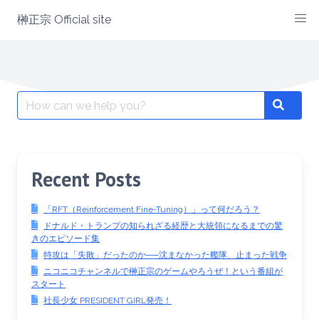
Skip
榊正宗 Official site
to
content
Search
Search
for:
Recent Posts
「RFT（Reinforcement Fine-Tuning）」って何だろう？
ドナルド・トランプの知られざる経歴と大統領になるまでの驚
きのエピソード集
特攻は「失敗」だったのか──沈まなかった艦隊、止まった戦争
ニコニコチャンネルで榊正宗のゲームやろうぜ！という番組が
スタート
社長少女 PRESIDENT GIRL発売！