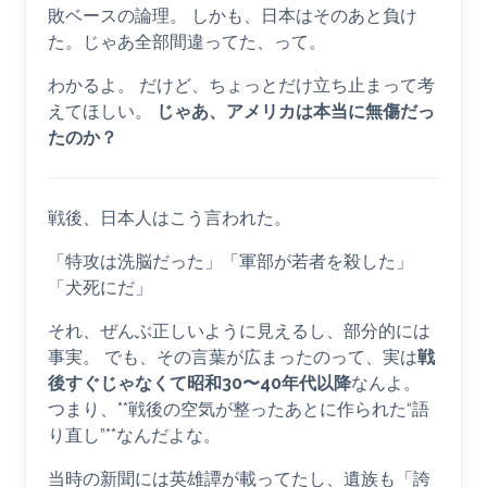
敗ベースの論理。 しかも、日本はそのあと負け
た。じゃあ全部間違ってた、って。
わかるよ。 だけど、ちょっとだけ立ち止まって考
えてほしい。
じゃあ、アメリカは本当に無傷だっ
たのか？
戦後、日本人はこう言われた。
「特攻は洗脳だった」「軍部が若者を殺した」
「犬死にだ」
それ、ぜんぶ正しいように見えるし、部分的には
事実。 でも、その言葉が広まったのって、実は
戦
後すぐじゃなくて昭和30〜40年代以降
なんよ。
つまり、**戦後の空気が整ったあとに作られた“語
り直し”**なんだよな。
当時の新聞には英雄譚が載ってたし、遺族も「誇