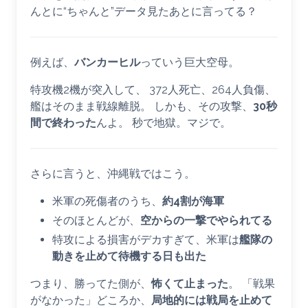
んとに“ちゃんと”データ見たあとに言ってる？
例えば、
バンカーヒル
っていう巨大空母。
特攻機2機が突入して、 372人死亡、264人負傷、
艦はそのまま戦線離脱。 しかも、その攻撃、
30秒
間で終わった
んよ。 秒で地獄。マジで。
さらに言うと、沖縄戦ではこう。
米軍の死傷者のうち、
約4割が海軍
そのほとんどが、
空からの一撃でやられてる
特攻による損害がデカすぎて、米軍は
艦隊の
動きを止めて待機する日も出た
つまり、勝ってた側が、
怖くて止まった
。 「戦果
がなかった」どころか、
局地的には戦局を止めて