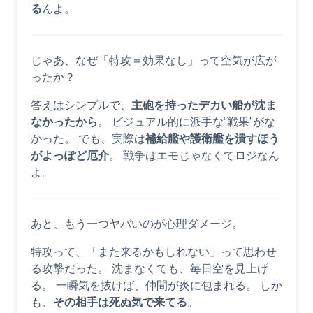
る
んよ。
じゃあ、なぜ「特攻＝効果なし」って空気が広が
ったか？
答えはシンプルで、
主砲を持ったデカい船が沈ま
なかったから
。 ビジュアル的に派手な“戦果”がな
かった。 でも、実際は
補給艦や護衛艦を潰すほう
がよっぽど厄介
。 戦争はエモじゃなくてロジなん
よ。
あと、もう一つヤバいのが心理ダメージ。
特攻って、「また来るかもしれない」って思わせ
る攻撃だった。 沈まなくても、毎日空を見上げ
る。 一瞬気を抜けば、仲間が炎に包まれる。 しか
も、
その相手は死ぬ気で来てる
。