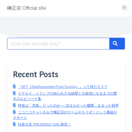
Skip
榊正宗 Official site
to
content
Search
Search
for:
Recent Posts
「RFT（Reinforcement Fine-Tuning）」って何だろう？
ドナルド・トランプの知られざる経歴と大統領になるまでの驚
きのエピソード集
特攻は「失敗」だったのか──沈まなかった艦隊、止まった戦争
ニコニコチャンネルで榊正宗のゲームやろうぜ！という番組が
スタート
社長少女 PRESIDENT GIRL発売！