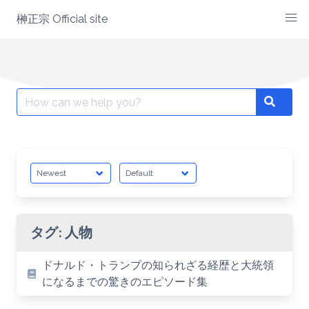
Skip
榊正宗 Official site
to
content
Search
Search
for:
タグ:
人物
ドナルド・トランプの知られざる経歴と大統領
になるまでの驚きのエピソード集